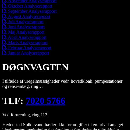
November Analyserapport
Oktober Analyserapport
September Analyserapport
August Analyserapport
Juli Analyserapport
Juni Analyserapport
Maj Analyserapport
April Analyserapport
Marts Analyserapport
Februar Analyserapport
Januar Analyserapport
DØGNVAGTEN
I tilfælde af uregelmæssigheder vedr. hovedkloak, pumpestationer
og renseanlæg, ring…
TLF:
7020 5766
Ved forurening, ring 112
Hedensted Spildevand hæfter ikke for udgifter til en privat antaget
kloakmester, medmindre der foreligger forudgående udtrykkelig