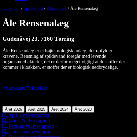
Du er Her
/
Spildevand
/
Renseanlæg
/
Åle Rensenalæg
Åle Rensenalæg
Gudenåvej 23, 7160 Tørring
Åle Renseanlæg er et højteknologisk anlæg, der opfylder
kravene. Rensning af spildevand foregår med levende
organismer/bakterier, det er derfor meget vigtigt at de stoffer der
kommer i kloakken, er stoffer der er biologisk nedbrydelige.
Anlægsdata/Afløbskrav
Året 2026
Året 2025
Året 2024
Året 2023
April Analyserapport
Marts Analyserapport
Februar Analyserapport
Januar Analyserapport