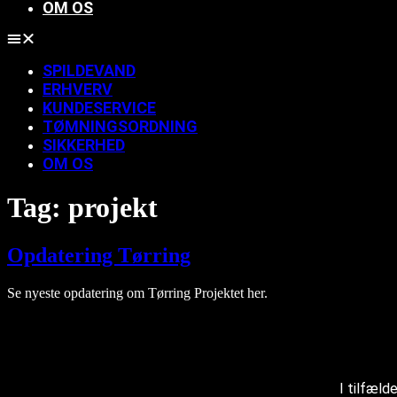
OM OS
SPILDEVAND
ERHVERV
KUNDESERVICE
TØMNINGSORDNING
SIKKERHED
OM OS
Tag:
projekt
Opdatering Tørring
Se nyeste opdatering om Tørring Projektet her.
I tilfæl