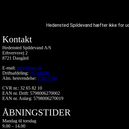
Hedensted Spildevand hæfter ikke for udg
Kontakt
Hedensted Spildevand A/S
Erhvervsvej 2
8721 Daugård
E-mail:
info@hspv.dk
Driftsafdeling:
7674 9209
Alm. henvendelse:
7589 5766
CVR nr.: 32 65 82 10
EAN nr. Drift: 5798006270002
EAN nr. Anlæg: 5798006270019
ÅBNINGSTIDER
Mandag til torsdag
9.00 – 14.00