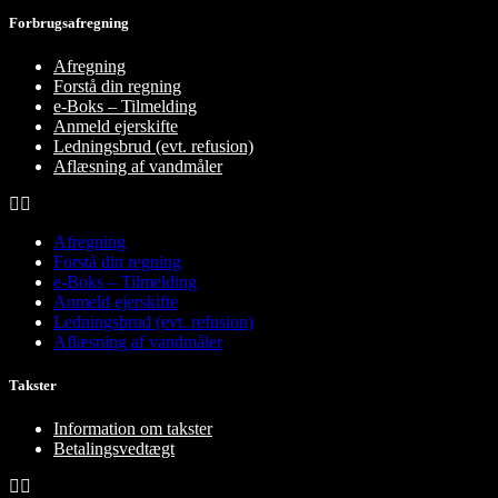
Forbrugsafregning
Afregning
Forstå din regning
e-Boks – Tilmelding
Anmeld ejerskifte
Ledningsbrud (evt. refusion)
Aflæsning af vandmåler
Afregning
Forstå din regning
e-Boks – Tilmelding
Anmeld ejerskifte
Ledningsbrud (evt. refusion)
Aflæsning af vandmåler
Takster
Information om takster
Betalingsvedtægt