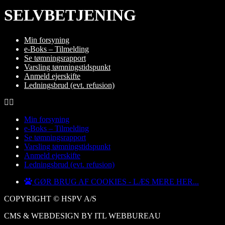
SELVBETJENING
Min forsyning
e-Boks – Tilmelding
Se tømningsrapport
Varsling tømningstidspunkt
Anmeld ejerskifte
Ledningsbrud (evt. refusion)
Min forsyning
e-Boks – Tilmelding
Se tømningsrapport
Varsling tømningstidspunkt
Anmeld ejerskifte
Ledningsbrud (evt. refusion)
GØR BRUG AF COOKIES - LÆS MERE HER...
COPYRIGHT © HSPV A/S
CMS & WEBDESIGN BY ITL WEBBUREAU