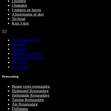
I boligen
I brønden
I naturen og haven
Afgrænsning af skel
Skybrud
Kun 3 ting
Separatkloakering
I boligen
I brønden
I naturen og haven
Afgrænsning af skel
Skybrud
Kun 3 ting
Renseanlæg
Besøg vores renseanlæg
Hedensted Renseanlæg
Juelsminde Renseanlæg
Tørring Renseanlæg
Åle Rensenalæg
Driftstatus