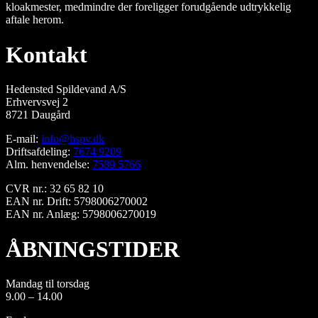
kloakmester, medmindre der foreligger forudgående udtrykkelig
aftale herom.
Kontakt
Hedensted Spildevand A/S
Erhvervsvej 2
8721 Daugård
E-mail:
info@hspv.dk
Driftsafdeling:
7674 9209
Alm. henvendelse:
7589 5766
CVR nr.: 32 65 82 10
EAN nr. Drift: 5798006270002
EAN nr. Anlæg: 5798006270019
ÅBNINGSTIDER
Mandag til torsdag
9.00 – 14.00