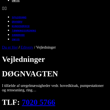
OM OS
SPILDEVAND
ERHVERV
KUNDESERVICE
TØMNINGSORDNING
SIKKERHED
OM OS
Du er Her
/
Erhverv
/
Vejledninger
Vejledninger
DØGNVAGTEN
I tilfælde af uregelmæssigheder vedr. hovedkloak, pumpestationer
og renseanlæg, ring…
TLF:
7020 5766