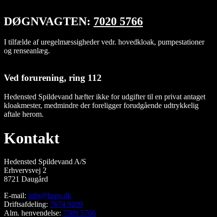
DØGNVAGTEN:
7020 5766
I tilfælde af uregelmæssigheder vedr. hovedkloak, pumpestationer
og renseanlæg.
Ved forurening, ring 112
Hedensted Spildevand hæfter ikke for udgifter til en privat antaget
kloakmester, medmindre der foreligger forudgående udtrykkelig
aftale herom.
Kontakt
Hedensted Spildevand A/S
Erhvervsvej 2
8721 Daugård
E-mail:
info@hspv.dk
Driftsafdeling:
7674 9209
Alm. henvendelse:
7589 5766