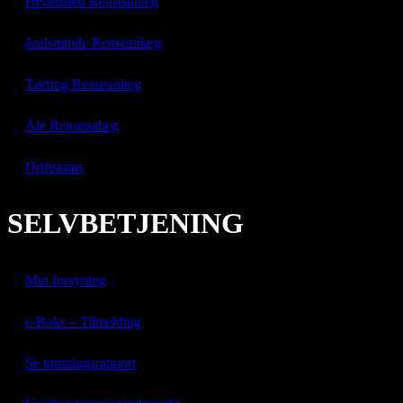
Hedensted Renseanlæg
Juelsminde Renseanlæg
Tørring Renseanlæg
Åle Rensenalæg
Driftstatus
SELVBETJENING
Min forsyning
e-Boks – Tilmelding
Se tømningsrapport