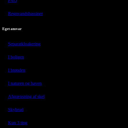
FAQ
Regnvandsbassiner
Eget ansvar
Separatkloakering
I boligen
I brønden
I naturen og haven
Afgrænsning af skel
Skybrud
Kun 3 ting