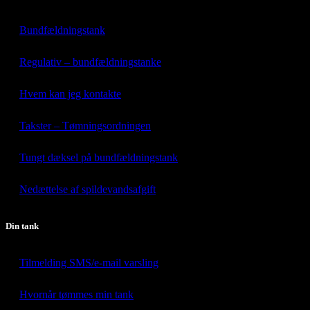
Bundfældningstank
Regulativ – bundfældningstanke
Hvem kan jeg kontakte
Takster – Tømningsordningen
Tungt dæksel på bundfældningstank
Nedættelse af spildevandsafgift
Din tank
Tilmelding SMS/e-mail varsling
Hvornår tømmes min tank