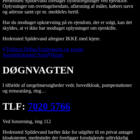
Hedensted Spildevand foretager flytteafregninger ved ejerskifte.
Oplysninger om overtagelsesdato, aflæsning af måler, købers navn
og adresse samt cpr nr. meddeles hertil.
Har du modtaget opkrævning på en ejendom, der er solgt, kan det
skyldes, at vi ikke har modtaget oplysninger om ejerskifte.
Hedensted Spildevand afregner IKKE med lejere.
Tidligere
Tidlige
Årsafregning og aconto
Næste
Hedensted Nord
Næste
DØGNVAGTEN
I tilfælde af uregelmæssigheder vedr. hovedkloak, pumpestationer
og renseanlæg, ring…
TLF:
7020 5766
Ved forurening, ring 112
Hedensted Spildevand hæfter ikke for udgifter til en privat antaget
kloakmester, medmindre der foreligger forudgående udtrykkelig