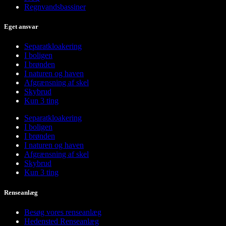
Regnvandsbassiner
Eget ansvar
Separatkloakering
I boligen
I brønden
I naturen og haven
Afgrænsning af skel
Skybrud
Kun 3 ting
Separatkloakering
I boligen
I brønden
I naturen og haven
Afgrænsning af skel
Skybrud
Kun 3 ting
Renseanlæg
Besøg vores renseanlæg
Hedensted Renseanlæg