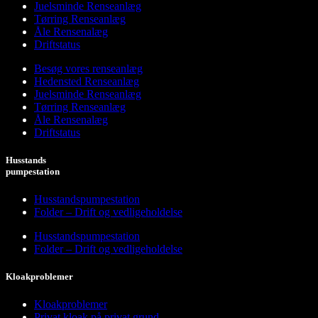
Juelsminde Renseanlæg
Tørring Renseanlæg
Åle Rensenalæg
Driftstatus
Besøg vores renseanlæg
Hedensted Renseanlæg
Juelsminde Renseanlæg
Tørring Renseanlæg
Åle Rensenalæg
Driftstatus
Husstands
pumpestation
Husstandspumpestation
Folder – Drift og vedligeholdelse
Husstandspumpestation
Folder – Drift og vedligeholdelse
Kloakproblemer
Kloakproblemer
Privat kloak på privat grund