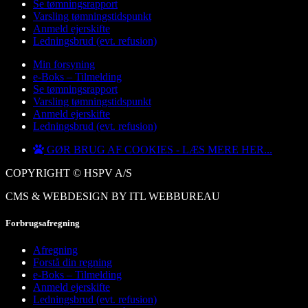
Se tømningsrapport
Varsling tømningstidspunkt
Anmeld ejerskifte
Ledningsbrud (evt. refusion)
Min forsyning
e-Boks – Tilmelding
Se tømningsrapport
Varsling tømningstidspunkt
Anmeld ejerskifte
Ledningsbrud (evt. refusion)
GØR BRUG AF COOKIES - LÆS MERE HER...
COPYRIGHT © HSPV A/S
CMS & WEBDESIGN BY ITL WEBBUREAU
Forbrugsafregning
Afregning
Forstå din regning
e-Boks – Tilmelding
Anmeld ejerskifte
Ledningsbrud (evt. refusion)