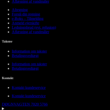
Aflæsning af vandmåler
Afregning
Forstå din regning
e-Boks – Tilmelding
Anmeld ejerskifte
Ledningsbrud (evt. refusion)
Aflæsning af vandmåler
Takster
Information om takster
Betalingsvedtægt
Information om takster
Betalingsvedtægt
Kontakt
Kontakt kundeservice
Kontakt kundeservice
DØGNVAGTEN 7020 5766