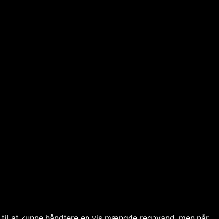
t til at kunne håndtere en vis mængde regnvand, men når