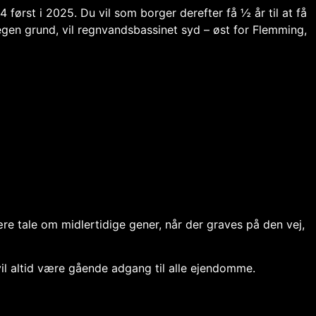
ørst i 2025. Du vil som borger derefter få ½ år til at få
egen grund, vil regnvandsbassinet syd – øst for Flemming,
re tale om midlertidige gener, når der graves på den vej,
vil altid være gående adgang til alle ejendomme.