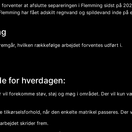
rventer at afslutte separeringen i Flemming sidst på 2024 f
 Flemming har fået adskilt regnvand og spildevand inde på 
ng
emgår, hvilken rækkefølge arbejdet forventes udført i.
de for hverdagen:
 vil forekomme støv, støj og møg i området. Der vil kun væ
 tilkørselsforhold, når den enkelte matrikel passeres. Der 
arbejdet skrider frem.