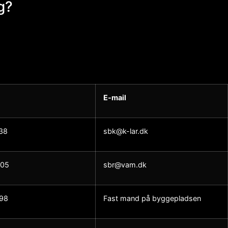
g?
E-mail
38
sbk@k-lar.dk
705
sbr@vam.dk
98
Fast mand på byggepladsen