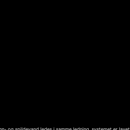
gn- og spildevand ledes i samme ledning, systemet er lave