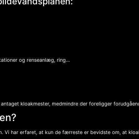
pildevandsplanen:
tationer og renseanlæg, ring…
at antaget kloakmester, medmindre der foreligger forudgåen
ken?
m. Vi har erfaret, at kun de færreste er bevidste om, at kl