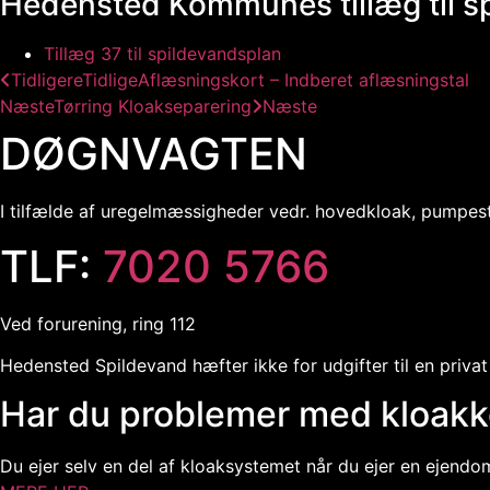
Hedensted Kommunes tillæg til s
Tillæg 37 til spildevandsplan
Tidligere
Tidlige
Aflæsningskort – Indberet aflæsningstal
Næste
Tørring Kloakseparering
Næste
DØGNVAGTEN
I tilfælde af uregelmæssigheder vedr. hovedkloak, pumpes
TLF:
7020 5766
Ved forurening, ring 112
Hedensted Spildevand hæfter ikke for udgifter til en priv
Har du problemer med kloak
Du ejer selv en del af kloaksystemet når du ejer en ejendo