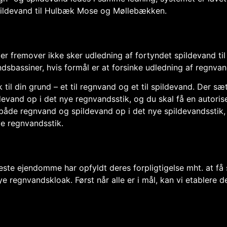
pildevand til Hulbæk Mose og Møllebækken.
der fremover ikke sker udledning af fortyndet spildevand ti
andsbassiner, hvis formål er at forsinke udledning af regnv
ik til din grund – et til regnvand og et til spildevand. Der 
and op i det nye regnvandsstik, og du skal få en autoriser
åde regnvand og spildevand op i det nye spildevandsstik, o
ye regnvandsstik.
este ejendomme har opfyldt deres forpligtigelse mht. at få
ye regnvandskloak. Først når alle er i mål, kan vi etablere