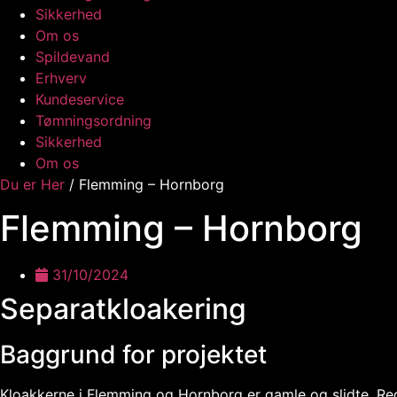
Sikkerhed
Om os
Spildevand
Erhverv
Kundeservice
Tømningsordning
Sikkerhed
Om os
Du er Her
/
Flemming – Hornborg
Flemming – Hornborg
31/10/2024
Separatkloakering
Baggrund for projektet
Kloakkerne i Flemming og Hornborg er gamle og slidte. Re