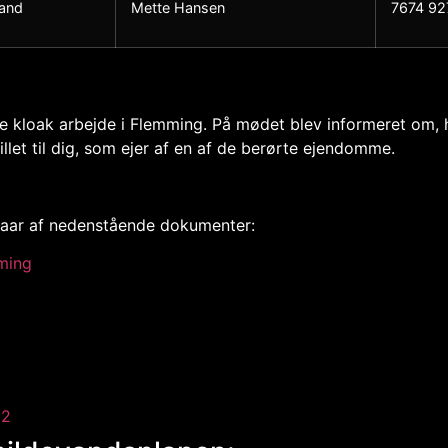
vand
Mette Hansen
7674 92
loak arbejde i Flemming. På mødet blev informeret om, hv
illet til dig, som ejer af en af de berørte ejendomme.
gaar af nedenstående dokumenter:
ming
22