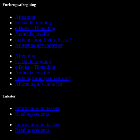
Forbrugsafregning
Afregning
Forstå din regning
e-Boks – Tilmelding
Anmeld ejerskifte
Ledningsbrud (evt. refusion)
Aflæsning af vandmåler
Afregning
Forstå din regning
e-Boks – Tilmelding
Anmeld ejerskifte
Ledningsbrud (evt. refusion)
Aflæsning af vandmåler
Takster
Information om takster
Betalingsvedtægt
Information om takster
Betalingsvedtægt