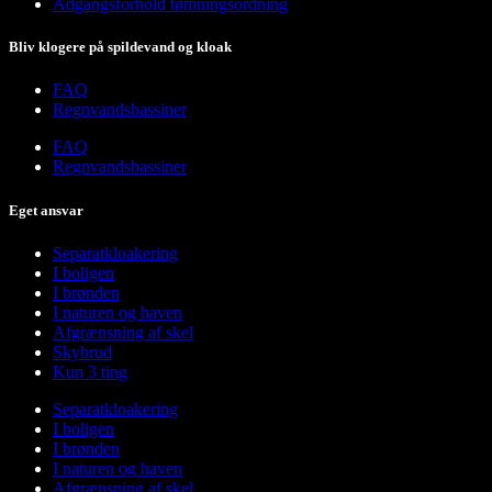
Adgangsforhold tømningsordning
Bliv klogere på spildevand og kloak
FAQ
Regnvandsbassiner
FAQ
Regnvandsbassiner
Eget ansvar
Separatkloakering
I boligen
I brønden
I naturen og haven
Afgrænsning af skel
Skybrud
Kun 3 ting
Separatkloakering
I boligen
I brønden
I naturen og haven
Afgrænsning af skel