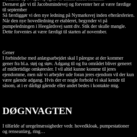
Dernæst går vi til Jacobsmindevej og forventer her at være færdige
til september
Så færdiggør vi den nye ledning på Nymarksvej inden efterårsferien.
Når den nye hovedledning er etableret, begynder vi på
pumpeledningen i Heegårdsvej samt div. Stik der skulle mangle.
Dette forventes at være færdigt til starten af november.
Gener
I forbindelse med anlægsarbejdet skal I påregne at der kommer
gener fra bl.a. støj og støv. Adgang til og fra området bliver generet
af midlertidige omkøresler. I vil altid kunne komme til jeres
ejendomme, men når vi arbejder ude foran jeres ejendom vil der kun
være gående adgang. Hvis der er nogle forhold vi skal kende til
såsom, at i er dårligt gående eller andet bedes i kontakte mig.
DØGNVAGTEN
I tilfælde af uregelmæssigheder vedr. hovedkloak, pumpestationer
og renseanlæg, ring…