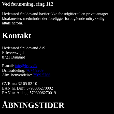
Ved forurening, ring 112
Hedensted Spildevand hæfter ikke for udgifter til en privat antaget
kloakmester, medmindre der foreligger forudgående udtrykkelig
aftale herom.
Kontakt
Hedensted Spildevand A/S
Erhvervsvej 2
8721 Daugård
E-mail:
info@hspv.dk
Driftsafdeling:
7674 9209
Alm. henvendelse:
7589 5766
CVR nr.: 32 65 82 10
EAN nr. Drift: 5798006270002
EAN nr. Anlæg: 5798006270019
ÅBNINGSTIDER