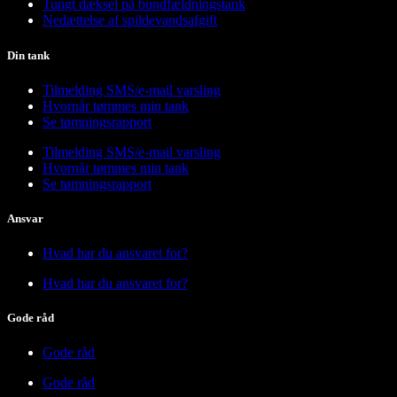
Tungt dæksel på bundfældningstank
Nedættelse af spildevandsafgift
Din tank
Tilmelding SMS/e-mail varsling
Hvornår tømmes min tank
Se tømningsrapport
Tilmelding SMS/e-mail varsling
Hvornår tømmes min tank
Se tømningsrapport
Ansvar
Hvad har du ansvaret for?
Hvad har du ansvaret for?
Gode råd
Gode råd
Gode råd