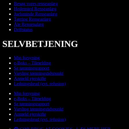
Besøg vores renseanlæg
Hedensted Renseanlæg
Juelsminde Renseanlæg
Tørring Renseanlæg
Åle Rensenalæg
Driftstatus
SELVBETJENING
Min forsyning
e-Boks – Tilmelding
Se tømningsrapport
Varsling tømningstidspunkt
Anmeld ejerskifte
Ledningsbrud (evt. refusion)
Min forsyning
e-Boks – Tilmelding
Se tømningsrapport
Varsling tømningstidspunkt
Anmeld ejerskifte
Ledningsbrud (evt. refusion)