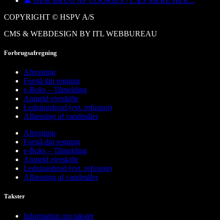
GØR BRUG AF COOKIES - LÆS MERE HER...
COPYRIGHT © HSPV A/S
CMS & WEBDESIGN BY ITL WEBBUREAU
Forbrugsafregning
Afregning
Forstå din regning
e-Boks – Tilmelding
Anmeld ejerskifte
Ledningsbrud (evt. refusion)
Aflæsning af vandmåler
Afregning
Forstå din regning
e-Boks – Tilmelding
Anmeld ejerskifte
Ledningsbrud (evt. refusion)
Aflæsning af vandmåler
Takster
Information om takster