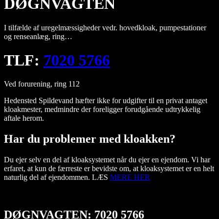
DØGNVAGTEN
I tilfælde af uregelmæssigheder vedr. hovedkloak, pumpestationer
og renseanlæg, ring…
TLF:
7020 5766
Ved forurening, ring 112
Hedensted Spildevand hæfter ikke for udgifter til en privat antaget
kloakmester, medmindre der foreligger forudgående udtrykkelig
aftale herom.
Har du problemer med kloakken?
Du ejer selv en del af kloaksystemet når du ejer en ejendom. Vi har
erfaret, at kun de færreste er bevidste om, at kloaksystemet er en helt
naturlig del af ejendommen. LÆS
MERE HER
DØGNVAGTEN:
7020 5766