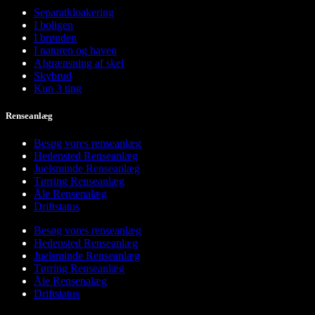
Separatkloakering
I boligen
I brønden
I naturen og haven
Afgrænsning af skel
Skybrud
Kun 3 ting
Renseanlæg
Besøg vores renseanlæg
Hedensted Renseanlæg
Juelsminde Renseanlæg
Tørring Renseanlæg
Åle Rensenalæg
Driftstatus
Besøg vores renseanlæg
Hedensted Renseanlæg
Juelsminde Renseanlæg
Tørring Renseanlæg
Åle Rensenalæg
Driftstatus