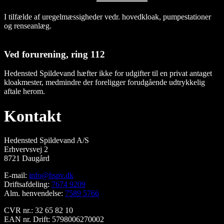
I tilfælde af uregelmæssigheder vedr. hovedkloak, pumpestationer
og renseanlæg.
Ved forurening, ring 112
Hedensted Spildevand hæfter ikke for udgifter til en privat antaget
kloakmester, medmindre der foreligger forudgående udtrykkelig
aftale herom.
Kontakt
Hedensted Spildevand A/S
Erhvervsvej 2
8721 Daugård
E-mail:
info@hspv.dk
Driftsafdeling:
7674 9209
Alm. henvendelse:
7589 5766
CVR nr.: 32 65 82 10
EAN nr. Drift: 5798006270002