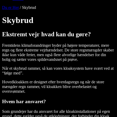
Du er Her
/
Skybrud
Skybrud
Ekstremt vejr hvad kan du gøre?
Fremtidens klimaforandringer byder på højere temperaturer, mere
regn og flere ekstreme vejrhændelser. De store regnmængder skaber
ikke kun våde ferier, men også flere alvorlige hændelser for din
bolig og sætter vores spildevandsnet på prøve.
Når et skybrud rammer, så kan vores kloaksystem have svært ved at
“følge med”.
Hovedkloakken er designet efter hverdagsregn og når de store
mængder regn rammer, vil kloakken blive overbelastet og
oversvømmet.
Hvem har ansvaret?
Som grundejer har du ansvaret for alle kloakinstallationer på egen
grund, dette gælder også de stikledninger, der forbinder din kloak