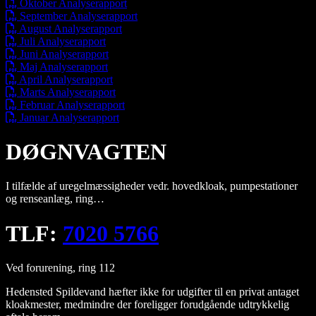
Oktober Analyserapport
September Analyserapport
August Analyserapport
Juli Analyserapport
Juni Analyserapport
Maj Analyserapport
April Analyserapport
Marts Analyserapport
Februar Analyserapport
Januar Analyserapport
DØGNVAGTEN
I tilfælde af uregelmæssigheder vedr. hovedkloak, pumpestationer
og renseanlæg, ring…
TLF:
7020 5766
Ved forurening, ring 112
Hedensted Spildevand hæfter ikke for udgifter til en privat antaget
kloakmester, medmindre der foreligger forudgående udtrykkelig