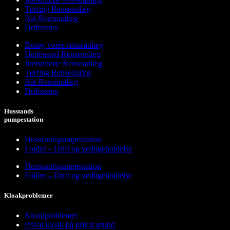
Tørring Renseanlæg
Åle Rensenalæg
Driftstatus
Besøg vores renseanlæg
Hedensted Renseanlæg
Juelsminde Renseanlæg
Tørring Renseanlæg
Åle Rensenalæg
Driftstatus
Husstands
pumpestation
Husstandspumpestation
Folder – Drift og vedligeholdelse
Husstandspumpestation
Folder – Drift og vedligeholdelse
Kloakproblemer
Kloakproblemer
Privat kloak på privat grund