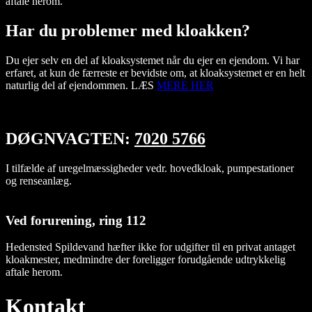
aftale herom.
Har du problemer med kloakken?
Du ejer selv en del af kloaksystemet når du ejer en ejendom. Vi har
erfaret, at kun de færreste er bevidste om, at kloaksystemet er en helt
naturlig del af ejendommen. LÆS
MERE HER
DØGNVAGTEN:
7020 5766
I tilfælde af uregelmæssigheder vedr. hovedkloak, pumpestationer
og renseanlæg.
Ved forurening, ring 112
Hedensted Spildevand hæfter ikke for udgifter til en privat antaget
kloakmester, medmindre der foreligger forudgående udtrykkelig
aftale herom.
Kontakt