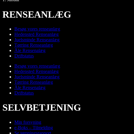
RENSEANLÆG
Besøg vores renseanlæg
Hedensted Renseanlæg
Juelsminde Renseanlæg
Tørring Renseanlæg
Åle Rensenalæg
Driftstatus
Besøg vores renseanlæg
Hedensted Renseanlæg
Juelsminde Renseanlæg
Tørring Renseanlæg
Åle Rensenalæg
Driftstatus
SELVBETJENING
Min forsyning
e-Boks – Tilmelding
Se tømningsrapport