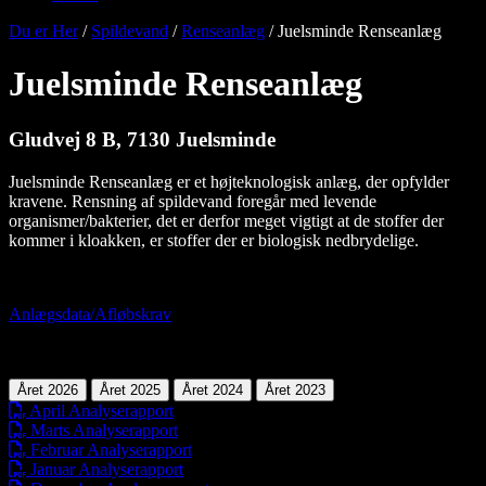
Du er Her
/
Spildevand
/
Renseanlæg
/
Juelsminde Renseanlæg
Juelsminde Renseanlæg
Gludvej 8 B, 7130 Juelsminde
Juelsminde Renseanlæg er et højteknologisk anlæg, der opfylder
kravene. Rensning af spildevand foregår med levende
organismer/bakterier, det er derfor meget vigtigt at de stoffer der
kommer i kloakken, er stoffer der er biologisk nedbrydelige.
Anlægsdata/Afløbskrav
Året 2026
Året 2025
Året 2024
Året 2023
April Analyserapport
Marts Analyserapport
Februar Analyserapport
Januar Analyserapport