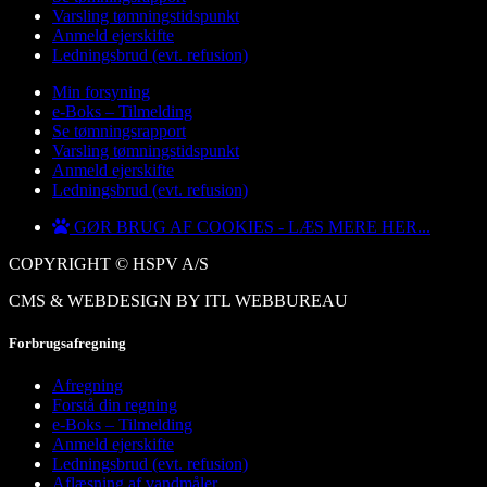
Varsling tømningstidspunkt
Anmeld ejerskifte
Ledningsbrud (evt. refusion)
Min forsyning
e-Boks – Tilmelding
Se tømningsrapport
Varsling tømningstidspunkt
Anmeld ejerskifte
Ledningsbrud (evt. refusion)
GØR BRUG AF COOKIES - LÆS MERE HER...
COPYRIGHT © HSPV A/S
CMS & WEBDESIGN BY ITL WEBBUREAU
Forbrugsafregning
Afregning
Forstå din regning
e-Boks – Tilmelding
Anmeld ejerskifte
Ledningsbrud (evt. refusion)
Aflæsning af vandmåler